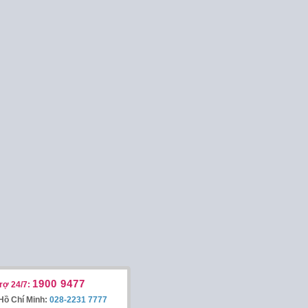
1900 9477
rợ 24/7:
Hồ Chí Minh:
028-2231 7777