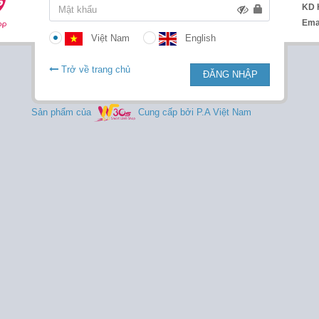
KD 
Ema
Việt Nam
English
Trở về trang chủ
ĐĂNG NHẬP
Sản phẩm của
Cung cấp bởi P.A Việt Nam