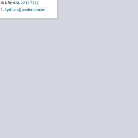
Hà Nội:
024-2231 7777
il:
kythuat@pavietnam.vn