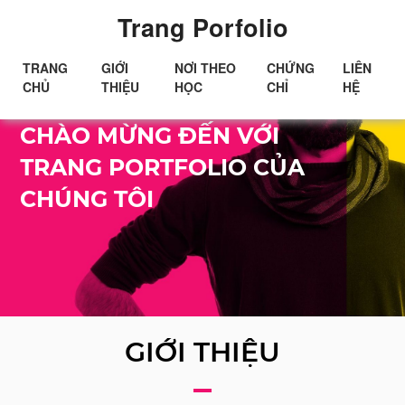
Trang Porfolio
TRANG
GIỚI
NƠI THEO
CHỨNG
LIÊN
CHỦ
THIỆU
HỌC
CHỈ
HỆ
Xin chào!
CHÀO MỪNG ĐẾN VỚI
TRANG PORTFOLIO CỦA
CHÚNG TÔI
GIỚI THIỆU