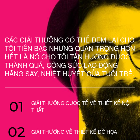
CÁC GIẢI THƯỞNG CÓ THỂ ĐEM LẠI CHO
TÔI TIỀN BẠC NHƯNG QUAN TRỌNG HƠN
HẾT LÀ NÓ CHO TÔI TẬN HƯỞNG ĐƯỢC
THÀNH QUẢ, CÔNG SỨC LAO ĐỘNG
HĂNG SAY, NHIỆT HUYẾT CỦA TUỔI TRẺ.
01
GIẢI THƯỞNG QUỐC TẾ VỀ THIẾT KẾ NỘI
THẤT
02
GIẢI THƯỞNG VỀ THIẾT KẾ ĐỒ HỌA